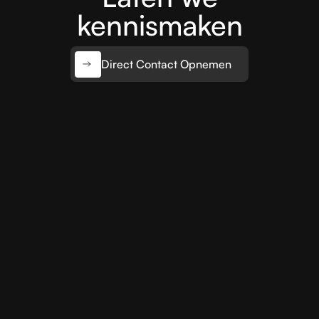
kennismaken
Direct Contact Opnemen
EMAIL
info@ebify.nl
BEL ONS
0570 240 020
ADRES
Hanzeweg 1A