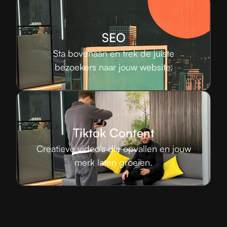
SEO
Sta bovenaan en trek de juiste
bezoekers naar jouw website.
Tiktok Content
Creatieve video's die opvallen en jouw
merk laten groeien.